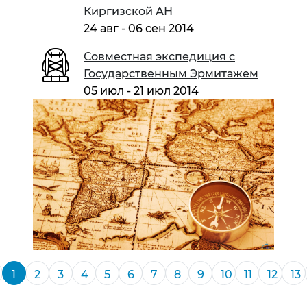
Киргизской АН
24 авг - 06 сен 2014
Совместная экспедиция с
Государственным Эрмитажем
05 июл - 21 июл 2014
1
2
3
4
5
6
7
8
9
10
11
12
13